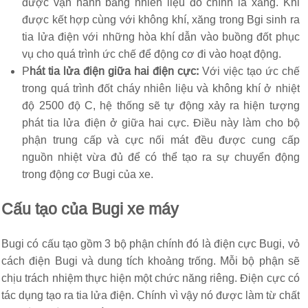
được vận hành bằng nhiên liệu đó chính là xăng. Khi
được kết hợp cùng với không khí, xăng trong Bgi sinh ra
tia lửa điện với những hòa khí dẫn vào buồng đốt phục
vụ cho quá trình ức chế để động cơ đi vào hoạt động.
P
hát tia lửa điện giữa hai điện cực:
Với việc tạo ức chế
trong quá trình đốt cháy nhiên liệu và không khí ở nhiệt
độ 2500 độ C, hệ thống sẽ tự động xảy ra hiện tượng
phát tia lửa điện ở giữa hai cực. Điều này làm cho bộ
phận trung cấp và cực nối mát đều được cung cấp
nguồn nhiệt vừa đủ để có thể tạo ra sự chuyển động
trong động cơ Bugi của xe.
Cấu tạo của Bugi xe máy
Bugi có cấu tạo gồm 3 bộ phận chính đó là điện cực Bugi, vỏ
cách điện Bugi và dung tích khoảng trống. Mỗi bộ phận sẽ
chịu trách nhiệm thực hiện một chức năng riêng. Điện cực có
tác dụng tạo ra tia lửa điện. Chính vì vậy nó được làm từ chất